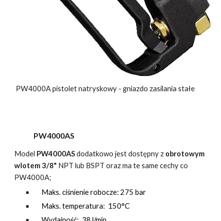
PW4000A pistolet natryskowy - gniazdo zasilania stałe
PW4000AS
Model
PW4000AS
dodatkowo jest dostępny z
obrotowym
wlotem 3/8"
NPT lub BSPT
oraz
ma te same cechy co
PW4000A;
Maks. ciśnienie robocze: 275 bar
Maks. temperatura: 150°C
Wydajność: 38 l/min