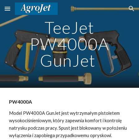
Skip to main content
Skip to navigation
TeeJet
PW4000A
GunJet
PW4000A
Model PW4000A GunJet jest wytrzymałym pistoletem
wysokociśnieniowym, który zapewnia komfort i kontrolę
natrysku podczas pracy. Spust jest blokowany w położeniu
wyłączenia i zapobiega przypadkowemu opryskowi.