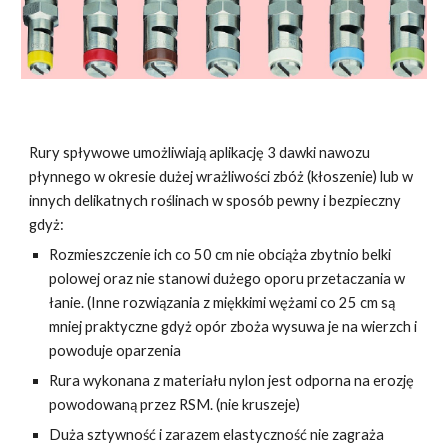
Rury spływowe umożliwiają aplikację 3 dawki nawozu
płynnego w okresie dużej wrażliwości zbóż (kłoszenie) lub w
innych delikatnych roślinach w sposób pewny i bezpieczny
gdyż:
Rozmieszczenie ich co 50 cm nie obciąża zbytnio belki
polowej oraz nie stanowi dużego oporu przetaczania w
łanie. (Inne rozwiązania z miękkimi wężami co 25 cm są
mniej praktyczne gdyż opór zboża wysuwa je na wierzch i
powoduje oparzenia
Rura wykonana z materiału nylon jest odporna na erozję
powodowaną przez RSM. (nie kruszeje)
Duża sztywność i zarazem elastyczność nie zagraża