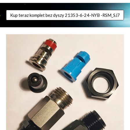
Kup teraz komplet bez dyszy 21353-6-24-NYB -RSM_SJ7