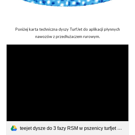
Poniżej karta techniczna dyszy TurfJet do aplikacji płynnych
nawozów z przedłużaczem rurowym.
teejet dysze do 3 fazy RSM w pszenicy turfjet do opryskiwacza z rurami.pdf