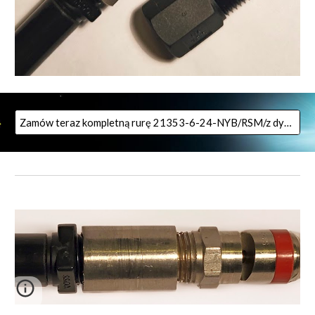
Zamów teraz kompletną rurę 21353-6-24-NYB/RSM/z dyszą TF-VS