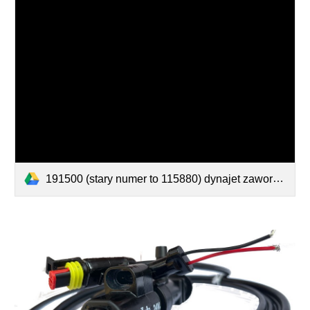
191500 (stary numer to 115880) dynajet zaworek elektromagnetyczny do sterowania wydatkiem dyszy - modulacja PWM - teejet.pdf