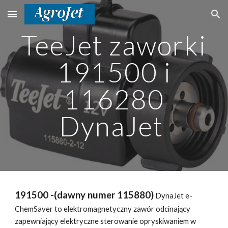
Skip to main content
Skip to navigation
TeeJet zaworki
191500 i
116280
DynaJet
191500 -(dawny numer 115880)
DynaJet
e-
ChemSaver to elektromagnetyczny zawór odcinający
zapewniający elektryczne sterowanie opryskiwaniem w