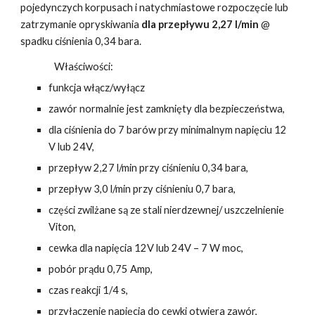
pojedynczych korpusach i natychmiastowe rozpoczęcie lub
zatrzymanie opryskiwania
dla przepływu 2,27 l/min
@
spadku ci
ś
nienia 0,34 bara.
Właściwości:
funkcja włącz/wyłącz
zawór normalnie jest zamknięty dla bezpieczeństwa,
dla ciśnienia do 7 barów przy minimalnym napięciu 12
V lub 24V,
przepływ 2,27 l/min przy ciśnieniu 0,34 bara,
przepływ 3,0 l/min przy ciśnieniu 0,7 bara,
części zwilżane są ze stali nierdzewnej/ uszczelnienie
Viton,
cewka dla napięcia 12V lub 24V – 7 W moc,
pobór prądu 0,75 Amp,
czas reakcji 1/4 s,
przyłączenie napięcia do cewki otwiera zawór,