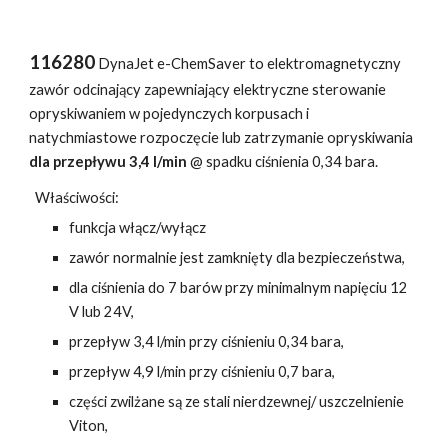
11
62
80
DynaJet e-ChemSaver to elektromagnetyczny
zawór odcinający zapewniający elektryczne sterowanie
opryskiwaniem w pojedynczych korpusach i
natychmiastowe rozpoczęcie lub zatrzymanie opryskiwania
dla przepływu
3
,
4
l/min
@ spadku ciśnienia 0,34 bara.
Właściwości:
funkcja włącz/wyłącz
zawór normalnie jest zamknięty dla bezpieczeństwa,
dla ciśnienia do 7 barów przy minimalnym napięciu 12
V lub 24V,
przepływ
3
,
4
l/min przy ciśnieniu 0,34 bara,
przepływ
4,9
l/min przy ciśnieniu 0,7 bara,
części zwilżane są ze stali nierdzewnej/ uszczelnienie
Viton,