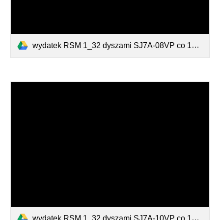
wydatek RSM 1_32 dyszami SJ7A-08VP co 100 cm na belce opryskowej.pdf
wydatek RSM 1_32 dyszami SJ7A-10VP co 100 cm na belce opryskowej.pdf