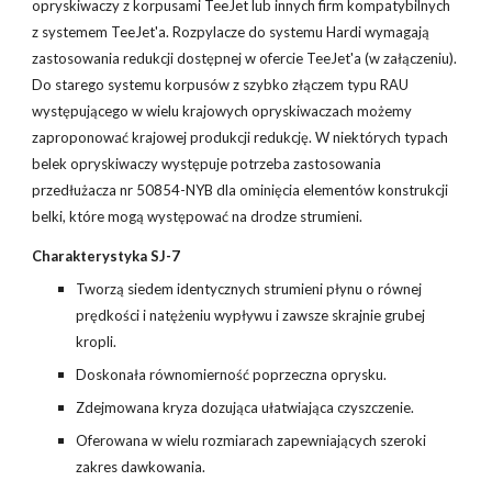
opryskiwaczy z korpusami TeeJet lub innych firm kompatybilnych
z systemem TeeJet'a. Rozpylacze do systemu Hardi wymagają
zastosowania redukcji dostępnej w ofercie TeeJet'a (w załączeniu).
Do starego systemu korpusów z szybko złączem typu RAU
występującego w wielu krajowych opryskiwaczach możemy
zaproponować krajowej produkcji redukcję. W niektórych typach
belek opryskiwaczy występuje potrzeba zastosowania
przedłużacza nr 50854-NYB dla ominięcia elementów konstrukcji
belki, które mogą występować na drodze strumieni.
Charakterystyka SJ-7
Tworzą siedem identycznych strumieni płynu o równej
prędkości i natężeniu wypływu i zawsze skrajnie grubej
kropli.
Doskonała równomierność poprzeczna oprysku.
Zdejmowana kryza dozująca ułatwiająca czyszczenie.
Oferowana w wielu rozmiarach zapewniających szeroki
zakres dawkowania.