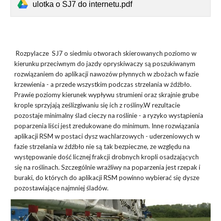
ulotka o SJ7 do internetu.pdf
Rozpylacze SJ7 o siedmiu otworach skierowanych poziomo w
kierunku przeciwnym do jazdy opryskiwaczy są poszukiwanym
rozwiązaniem do aplikacji nawozów płynnych w zbożach w fazie
krzewienia - a przede wszystkim podczas strzelania w źdźbło.
Prawie poziomy kierunek wypływu strumieni oraz skrajnie grube
krople sprzyjają ześlizgiwaniu się ich z rośliny.W rezultacie
pozostaje minimalny ślad cieczy na roślinie - a ryzyko wystąpienia
poparzenia liści jest zredukowane do minimum. Inne rozwiązania
aplikacji RSM w postaci dysz wachlarzowych - uderzeniowych w
fazie strzelania w źdźbło nie są tak bezpieczne, ze względu na
występowanie dość licznej frakcji drobnych kropli osadzających
się na roślinach. Szczególnie wrażliwy na poparzenia jest rzepak i
buraki, do których do aplikacji RSM powinno wybierać się dysze
pozostawiające najmniej śladów.