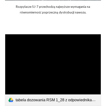
Rozpylacze SJ-7 przechodzą najwyższe wymagania na
równomierność poprzeczną dystrybucji nawozu.
tabela dozowania RSM 1_28 z odpowiednikami kryz.pdf