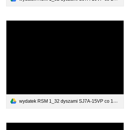
wydatek RSM 1_32 dyszami SJ7A-15VP co 100 cm na belce opryskowej.pdf