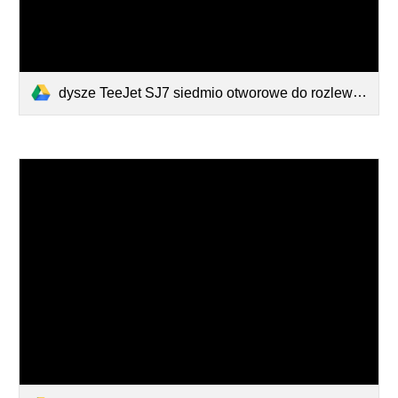
dysze TeeJet SJ7 siedmio otworowe do rozlewania RSM.pdf