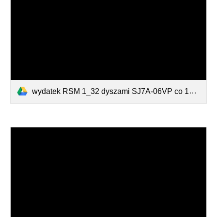
wydatek RSM 1_32 dyszami SJ7A-06VP co 100 cm na belce opryskowej.pdf