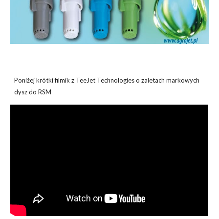
Poniżej krótki filmik z TeeJet Technologies o zaletach markowych
dysz do RSM