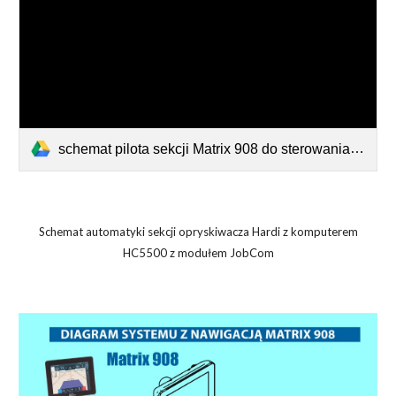
schemat pilota sekcji Matrix 908 do sterowania sekcjami opryskiwacza z komputerem dawki teejet 844 na www.pdf
Schemat automatyki sekcji opryskiwacza Hardi z komputerem
HC5500 z modułem JobCom