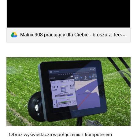
Matrix 908 pracujący dla Ciebie - broszura TeeJet.pdf
Obraz wyświetlacza w połączeniu z komputerem