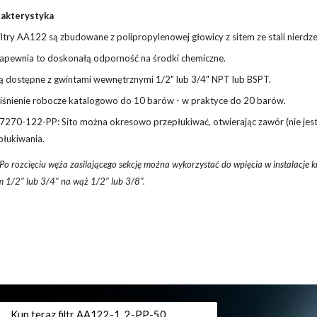
akterystyka
iltry AA122 są zbudowane z polipropylenowej głowicy z sitem ze stali nierdz
apewnia to doskonałą odporność na środki chemiczne.
ą dostępne z gwintami wewnętrznymi 1/2" lub 3/4" NPT lub BSPT.
iśnienie robocze katalogowo do 10 barów - w praktyce do 20 barów.
7270-122-PP: Sito można okresowo przepłukiwać, otwierając zawór (nie jest 
płukiwania.
Po rozcięciu węża
zasilającego sekcję
można wykorzystać do wpięcia w instalacje k
m 1/2" lub 3/4" na wąż 1/2" lub 3/8".
Kup teraz filtr AA122-1_2-PP-50