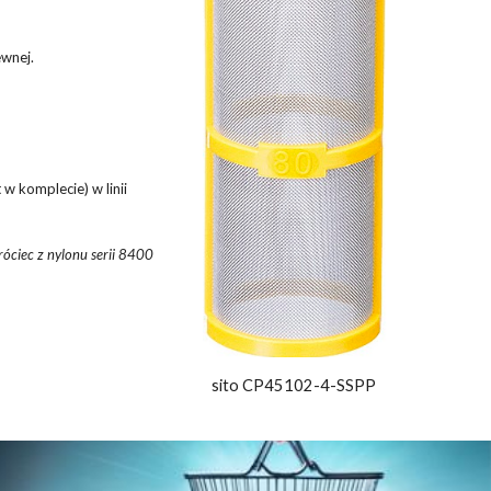
ewnej.
w komplecie) w linii
róciec z nylonu serii 8400
sito CP45102-4-SSPP