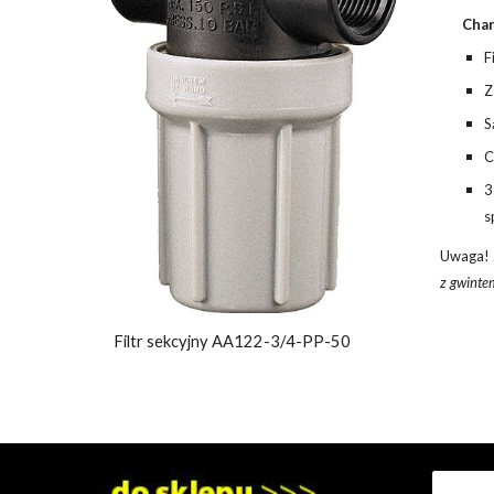
Char
F
Z
S
C
3
s
Uwaga!
z gwinte
Filtr sekcyjny AA122-3/4-PP-50