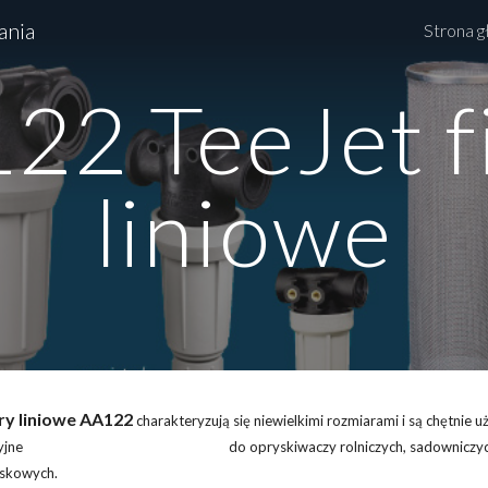
ania
Strona 
ip to main content
Skip to navigat
22 TeeJet fi
liniowe
try liniowe AA122
charakteryzują się niewielkimi rozmiarami i są chętnie uż
cyjne do opryskiwaczy rolniczych, sadowniczych
skowych
.