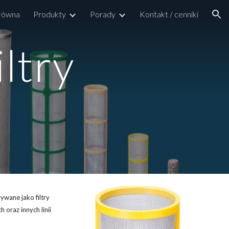
główna
Produkty
Porady
Kontakt / cenniki
ion
ltry
ywane jako filtry
 oraz
innych linii