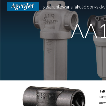
gwarantowana jakość opryskiw
Sk
AA1
Fil
sek
opry