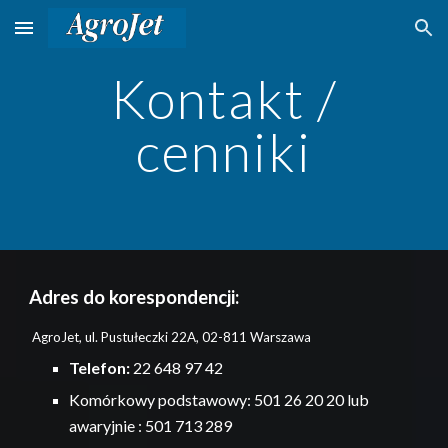
Skip to main content
Skip to navigation
Kontakt /
cenniki
Adres do korespondencji:
AgroJet, ul. Pustułeczki 22A, 02-811 Warszawa
Telefon:
22 648 97 42
Komórkowy
podstawowy:
501
26 20 20 lub
awaryjnie : 501 713 289