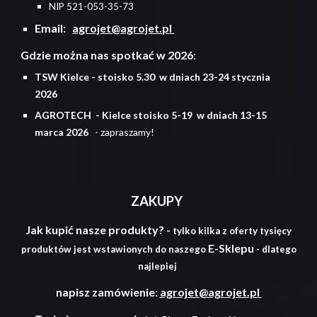
NIP 521-053-35-73
Email:
agrojet@agrojet.pl
Gdzie można nas spotkać w 202
6
:
TSW Kielce -
stoisko 5.30 w dniach 23-24
stycznia
202
6
AGROTECH
-
Kielce
stoisko 5-19 w dniach 13
-1
5
marca 202
6
- zapraszamy
!
ZAKUPY
Jak kupić nasze produkty? -
tylko kilka z oferty tysięcy
E
-
S
klepu
produktów jest wstawionych do naszego
- dlatego
najlepiej
napisz zamówienie:
agrojet@agrojet.pl