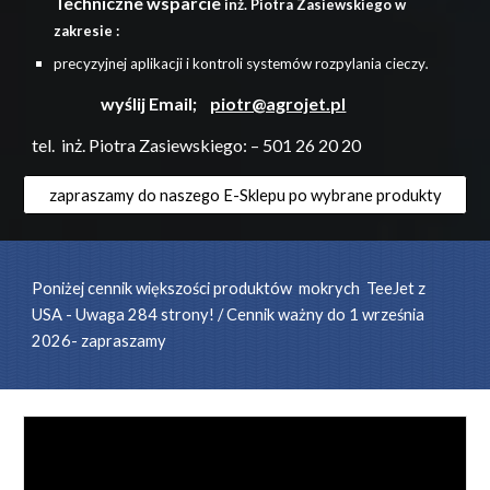
Techniczne wsparcie
inż. Piotra Zasiewskiego w
zakresie :
precyzyjn
ej
aplikacj
i
i kontrol
i
systemów rozpylania cieczy
.
wyślij Email;
piotr@agrojet.pl
tel. inż. Piotra Zasiewskiego: – 501
26 20 20
zapraszamy do naszego E-Sklepu po wybrane produkty
Poniżej cennik w
iększości
produktów mokrych TeeJet z
USA - Uwaga 284 strony! / Cennik ważny do 1 września
202
6
- zapraszamy