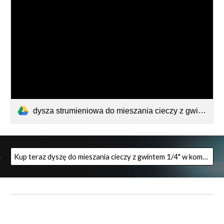
dysza strumieniowa do mieszania cieczy z gwintem 1-4 cala -ok 15 l_min przy 1 bar mniejszy.pdf
Kup teraz dyszę do mieszania cieczy z gwintem 1/4" w komplecie