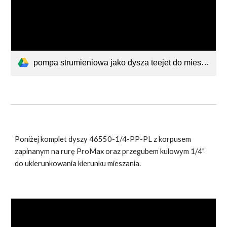
pompa strumieniowa jako dysza teejet do mieszania cieczy w zbiorniku 46550 i Y33180 i Y9270.pdf
Poniżej komplet dyszy 46550-1/4-PP-PL z korpusem
zapinanym na rurę ProMax oraz przegubem kulowym 1/4"
do ukierunkowania kierunku mieszania.