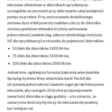
mieszanie ciśnieniowe w zbiornikach opryskiwaczy -
szczególnie na uwrociach przy skierowaniu całej wydajności
pompy na przelew. Przy zastosowaniu dodatkowego
zestawu dysz w linii powrotu nadmiaru cieczy do zbiornika
zostaną spełnione minimalne kryteria zachowania
jednorodności zawiesin (wg. zaleceń niemieckiego instytutu
IKI dla opryskiwaczy) w stosunku do pojemności zbiorników:
50 l/min dla zbiorników 1000 litrów,
75 l/min dla zbiorników 1500 litrów,
100 l/min dla zbiorników 2000 litrów
Jednak inna, ogólniejsza formuła (zalecenia amerykańskie
Spraying Systems firmy właściciela marki TeeJet) dla
utrzymania jednorodności zawiesin sugeruje tak intensywne
mieszanie, aby nastąpiło 20 krotne przepompowanie
zawartości zbiornika w ciągu godziny - a to oznacza , że
sumaryczne ilości użytej cieczy do mieszania nie powinny
być mniejsze od: