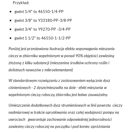
Przykład:
gwint 1/4" to 46550-1/4-PP
gwint 3/8" to Y33180-PP-3/8-PP
gwint 3/4" to Y9270-PP -3/4-PP
gwint 1 1/2" to 46550-1-1/2-PP
Poniżej jest przestawiona ilustracja efektu wspomagania mieszania
cieczy w zbiorniku wypełnionym w ponad 90% objętości zawiesiną
złożoną z kilku substancji (mieszanina środków ochrony roślin i
dolistnych nawozów z mikroelementami)
W standardowym rozwiązaniu z zastosowaniem wyłącznie dysz
ciśnieniowych - 2 dysze/mieszadła na dole - efekt mieszania w
wypełnionym cieczą roboczą zbiorniku jest ledwo zauważalny.
Umieszczenie dodatkowych dysz strumieniowych w linii powrotu cieczy
nadmiarowej w trakcie opryskiwania oraz całej wydajności pompy na
uwrociach gwarantuje zachowanie odpowiedniej jednorodności
zawiesiny cieczy roboczej na początku i pod koniec opróżniania