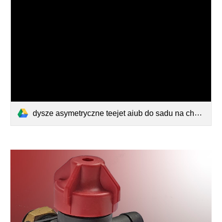
dysze asymetryczne teejet aiub do sadu na chwasty napowietrzane krople.pdf