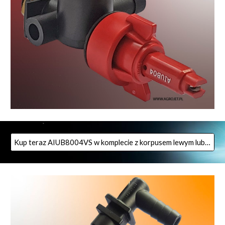
Kup teraz AIUB8004VS w komplecie z korpusem lewym lub prawym