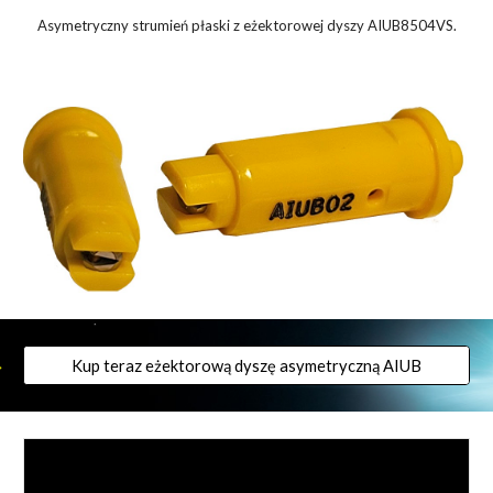
Asymetryczny strumień płaski z eżektorowej dyszy AIUB8504VS.
Kup teraz eżektorową dyszę asymetryczną AIUB